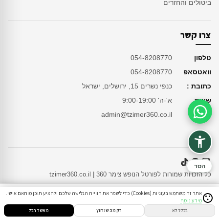
ביטולים והחזרים
צרו קשר
טלפון
054-8208770
וואטסאפ
054-8208770
כתובת :
כנפי נשרים 15, ירושלים, ישראל
שעות
א'-ה' 9:00-19:00
מייל
admin@tzimer360.co.il
סיוע בהזמנה
הסר
כל הזכויות שמורות לפורטל הנופש צימר 360 | tzimer360.co.il
אתר זה משתמש בעוגיות (Cookies) כדי לשפר את חוויית הגלישה שלכם ולהציע תוכן מותאם אישי.
מידע נוסף
סינון
חיפוש
הזמנות
הודעות
התחבר
בכלל לא
רק מה שנחוץ
מאשר הכל