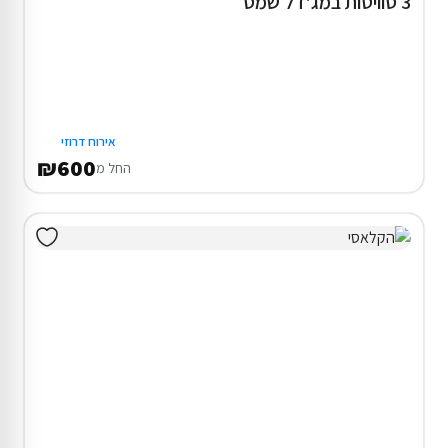
3 סוויטות במג'דל שמס
אירוח דרוזי
₪600
החל מ