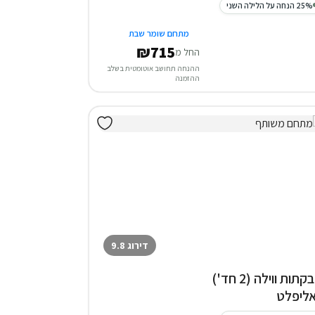
25% הנחה על הלילה השני
מתחם שומר שבת
₪715
החל מ
ההנחה תחושב אוטומטית בשלב
ההזמנה
דירוג 9.8
3 בקתות ווילה (2 חד')
ליפלט