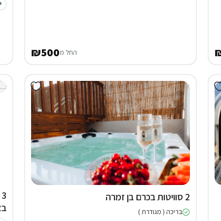
₪500
החל מ
2 סוויטות בכרם בן זמרה
בא
בריכה ( מגודרת )