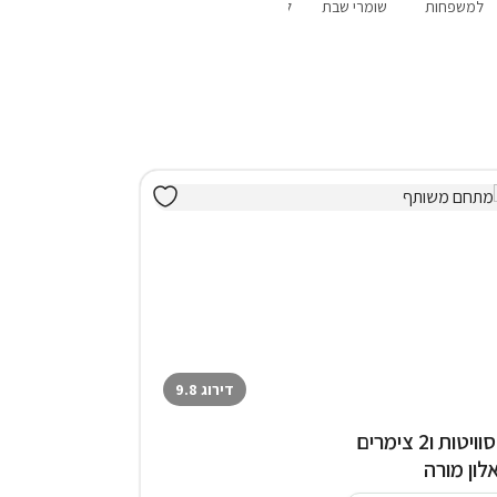
למשפחות
שומרי שבת
לשבתות חתן
פנוי סופ"ש
מבצעים
הקרוב
דירוג 9.8
3 סוויטות ו2 צימרים
לון מורה