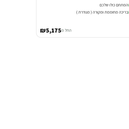
המתחם כולו שלכם
בריכה מחוממת ומקורה ( מגודרת )
₪5,175
החל מ