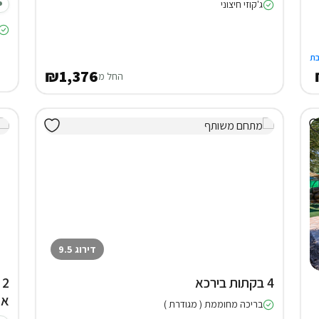
ג'קוזי חיצוני
ת
₪1,376
החל מ
דירוג 9.5
4 בקתות בירכא
2
אד
בריכה מחוממת ( מגודרת )