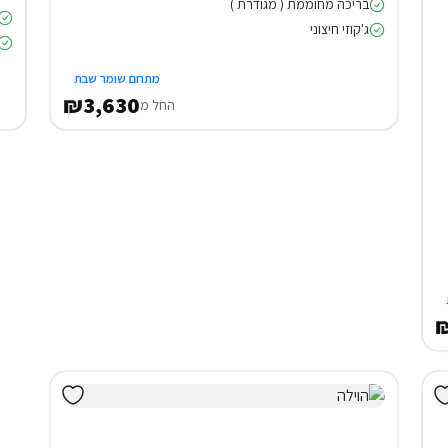
בריכה מחוממת ( מגודרת )
ג'קוזי חיצוני
מתחם שומר שבת
₪3,630
החל מ
₪