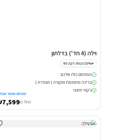
וילה (4 חד') בדלתון
10% הנחת דקה 90
המתחם כולו שלכם
בריכה מחוממת ומקורה ( מגודרת )
ג'קוזי חיצוני
מתחם שומר שבת
7,599
החל מ