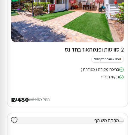
2 סוויטות ופנטהאוז בחד נס
20% הנחת דקה 90
בריכה מקורה ( מגודרת )
ג'קוזי חיצוני
₪480
החל מ
₪600