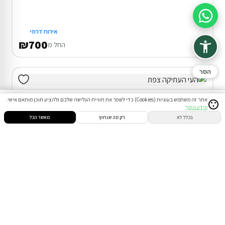
סיוע בהזמנה
אירוח דרוזי
₪700
החל מ
הסר
אתר זה משתמש בעוגיות (Cookies) כדי לשפר את חוויית הגלישה שלכם ולהציע תוכן מותאם אישי.
מידע נוסף
סינון
חיפוש
הזמנות
הודעות
התחבר
בכלל לא
רק מה שנחוץ
מאשר הכל
צימר בצפת
20% הנחת דקה 90