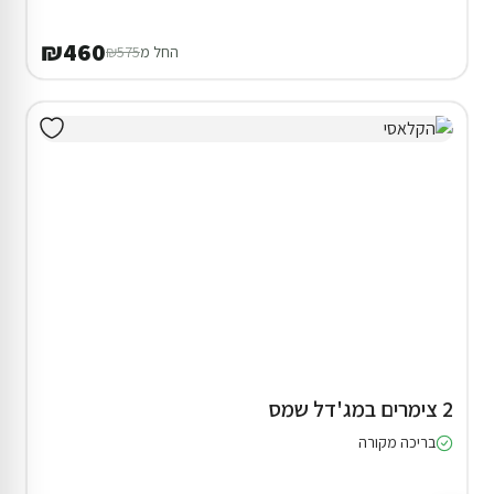
₪460
החל מ
₪575
2 צימרים במג'דל שמס
בריכה מקורה