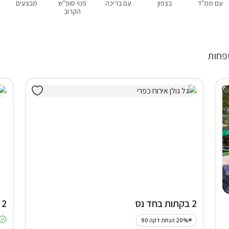
עם ממ"ד
בצפון
עם בריכה
פנוי סופ"ש
מבצעים
הקרוב
שפחות
2 בקתות בחד נס
2 צימרים במג'דל שמס
20% הנחת דקה 90