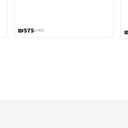
₪575
החל מ