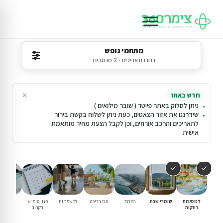
מתחמי נופש
בחרו תאריכים · 2 מבוגרים
×
חדש באתר
ניתן לסלוק באתר פייטר ( שובר מילואים )
שידרגנו את אזור הצאטים, כעת ניתן לשלוח בקשת בירור
לתאריכים והרכב אורחים, וכן לקבל הצעת מחיר מותאמת
אישית
למסיבות
שומרי שבת
במרכז
עם בריכה
למשפחות
פנוי סופ"ש
עם ג'קוז
רווקות
הקרוב