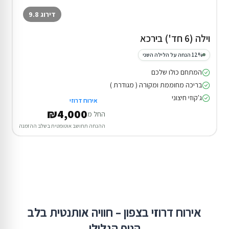
דירוג 9.8
וילה (6 חד') בירכא
12% הנחה על הלילה השני
המתחם כולו שלכם
בריכה מחוממת ומקורה ( מגודרת )
ג'קוזי חיצוני
אירוח דרוזי
₪4,000
החל מ
ההנחה תחושב אוטומטית בשלב ההזמנה
אירוח דרוזי בצפון – חוויה אותנטית בלב
הנוף הגלילי