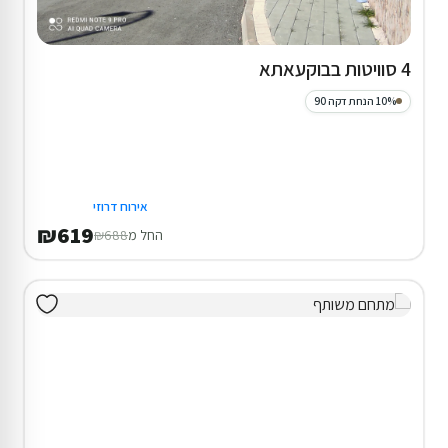
4 סוויטות בבוקעאתא
10% הנחת דקה 90
אירוח דרוזי
₪619
החל מ
₪688