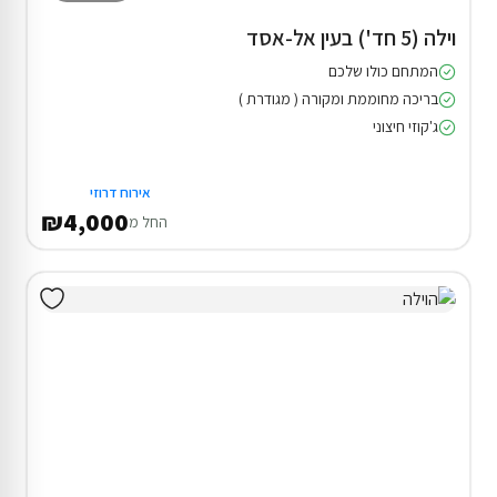
וילה (5 חד') בעין אל-אסד
המתחם כולו שלכם
בריכה מחוממת ומקורה ( מגודרת )
ג'קוזי חיצוני
אירוח דרוזי
₪4,000
החל מ