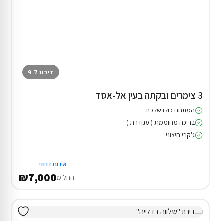
דירוג 9.7
3 צימרים ובקתה בעין אל-אסד
המתחם כולו שלכם
בריכה מחוממת ( מגודרת )
ג'קוזי חיצוני
אירוח דרוזי
₪7,000
החל מ