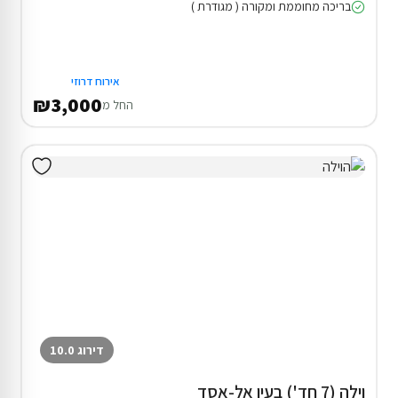
בריכה מחוממת ומקורה ( מגודרת )
אירוח דרוזי
₪3,000
החל מ
דירוג 10.0
וילה (7 חד') בעין אל-אסד