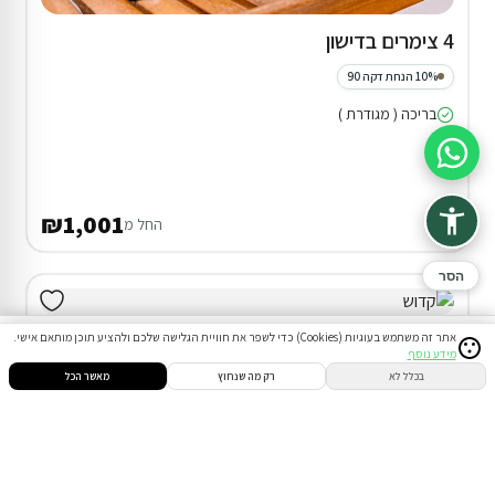
4 צימרים בדישון
10% הנחת דקה 90
בריכה ( מגודרת )
סיוע בהזמנה
₪1,001
החל מ
הסר
אתר זה משתמש בעוגיות (Cookies) כדי לשפר את חוויית הגלישה שלכם ולהציע תוכן מותאם אישי.
מידע נוסף
סינון
חיפוש
הזמנות
הודעות
התחבר
בכלל לא
רק מה שנחוץ
מאשר הכל