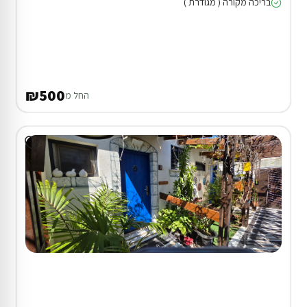
בריכה מקורה ( מגודרת )
₪500
החל מ