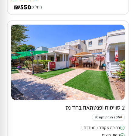
₪550
החל מ
2 סוויטות ופנטהאוז בחד נס
20% הנחת דקה 90
בריכה מקורה ( מגודרת )
ג'קוזי חיצוני