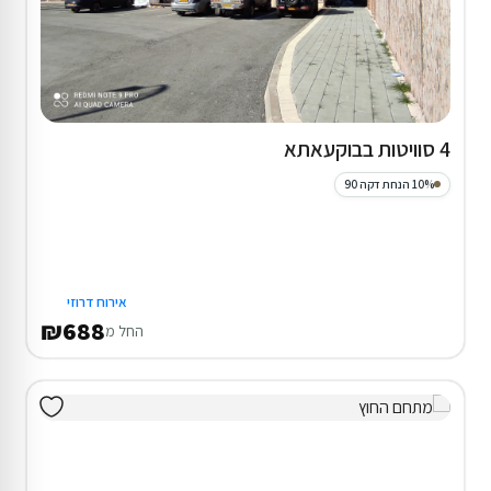
4 סוויטות בבוקעאתא
10% הנחת דקה 90
אירוח דרוזי
₪688
החל מ