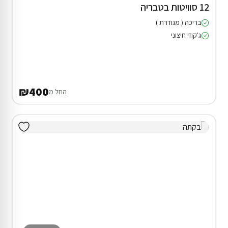
12 סוויטות בטבריה
בריכה ( מגודרת )
ג'קוזי חיצוני
₪400
החל מ