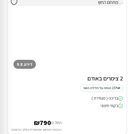
דירוג 9.8
2 צימרים באודם
25% הנחה על הלילה השני
בריכה ( מגודרת )
ג'קוזי חיצוני
₪790
החל מ
ההנחה תחושב אוטומטית בשלב ההזמנה