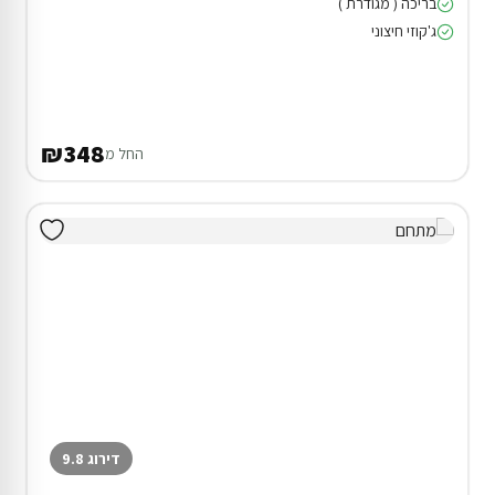
בריכה ( מגודרת )
ג'קוזי חיצוני
₪348
החל מ
דירוג 9.8