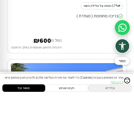
17% הנחה על הלילה השני
בריכה מחוממת ( מגודרת )
סיוע בהזמנה
₪600
החל מ
ההנחה תחושב אוטומטית בשלב ההזמנה
הסר
אתר זה משתמש בעוגיות (Cookies) כדי לשפר את חוויית הגלישה שלכם ולהציע תוכן מותאם אישי.
מידע נוסף
סינון
חיפוש
הזמנות
הודעות
התחבר
בכלל לא
רק מה שנחוץ
מאשר הכל