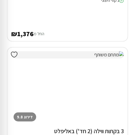
ג'קוזי חיצוני
₪1,376
החל מ
דירוג 9.8
3 בקתות ווילה (2 חד') באליפלט