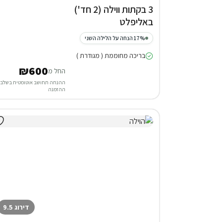
3 בקתות ווילה (2 חד')
באליפלט
17% הנחה על הלילה השני
בריכה מחוממת ( מגודרת )
₪600
החל מ
ההנחה תחושב אוטומטית בשלב
ההזמנה
דירוג 9.5