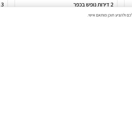
2 דירות נופש בכפר
אדומים
בק
8% הנחה על הלילה השני
בריכה מחוממת ( מגודרת )
מתחם שומר שבת
ג'קוזי חיצוני
₪1,200
החל מ
ההנחה תחושב אוטומטית בשלב
₪
ההזמנה