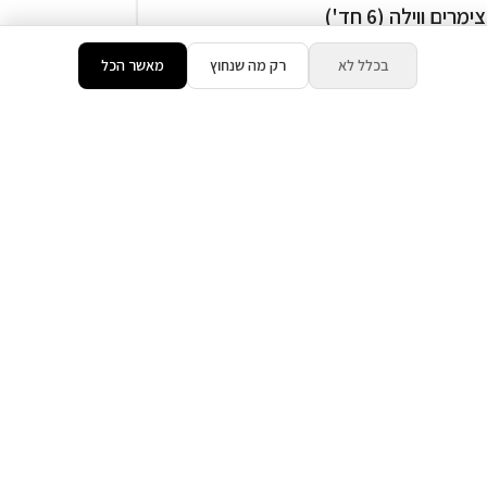
3 צימרים ווילה (6 חד')
ליה
בכלל לא
רק מה שנחוץ
מאשר הכל
בריכה מקורה ( מגודרת )
₪1,810
החל מ
דירוג 9.7