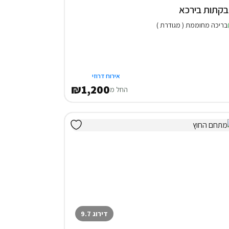
בריכה מחוממת ( מגודרת )
אירוח דרוזי
₪1,200
החל מ
דירוג 9.7