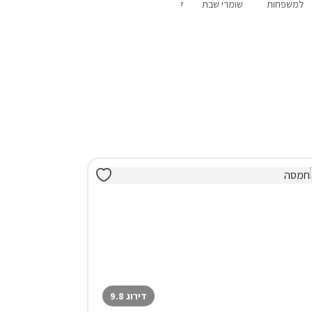
למשפחות
שומרי שבת
לשבתות חתן
פנוי סופ"ש
אירוח דרוזי
הקרוב
דירוג 9.8