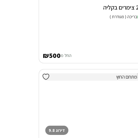
בקליה
בריכה ( מגודרת )
₪500
החל מ
דירוג 9.8