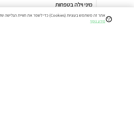
מיני וילה בטפחות
המתחם כולו שלכם
אתר זה משתמש בעוגיות (Cookies) כדי לשפר את חוויית הגלישה שלכם ולהציע תוכן מותאם אישי.
בריכה מחוממת ומקורה ( מגודרת )
מידע נוסף
ג'קוזי חיצוני
מתחם שומר שבת
1,600
החל מ
דירוג 9.7