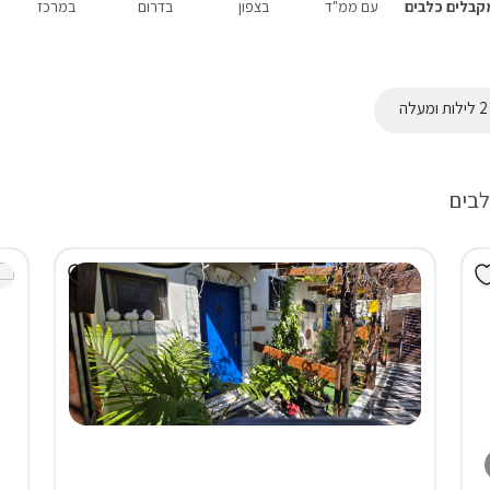
קבלים כלבים
עם ממ"ד
בצפון
בדרום
במרכז