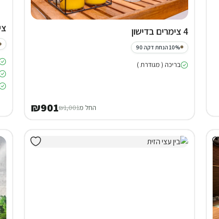
צי
4 צימרים בדישון
10% הנחת דקה 90
בריכה ( מגודרת )
₪901
החל מ
₪1,001