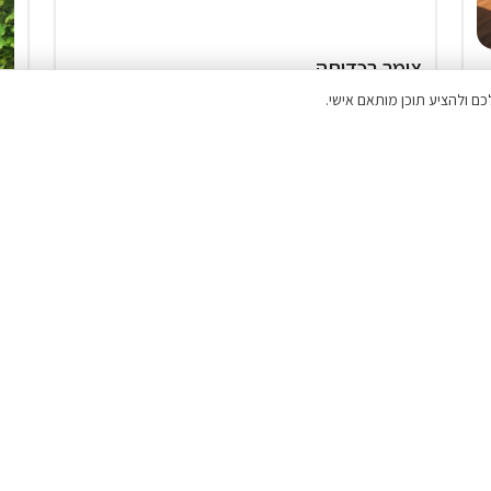
צימר בכדיתה
המתחם כולו שלכם
₪1,529
החל מ
₪
2 וילות (5 חד') ביערה