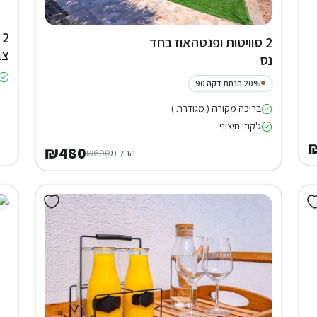
2
2 סוויטות ופנטהאוז בחד
צב
נס
20% הנחת דקה 90
בריכה מקורה ( מגודרת )
ג'קוזי חיצוני
₪
₪480
החל מ
₪600