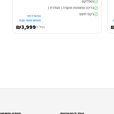
נטפליקס
בריכה מחוממת ומקורה ( מגודרת )
ג'קוזי חיצוני
אירוח דרוזי
מתחם שומר שבת
₪3,999
₪
החל מ
עוד קטגוריות
מידע משפטי