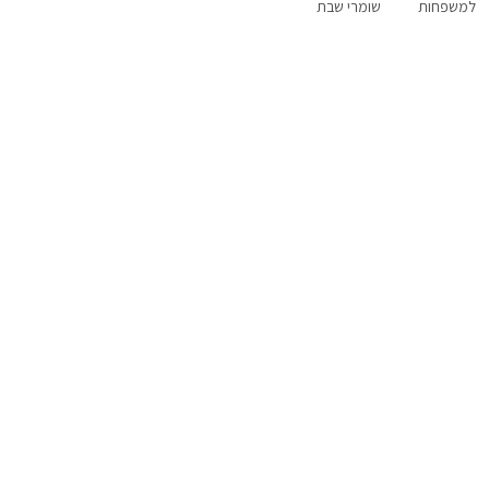
למשפחות
שומרי שבת
פנוי סופ"ש
אירוח דרוזי
לזוגות בלבד
הקרוב