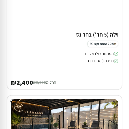
וילה (5 חד') בחד נס
20% הנחת דקה 90
המתחם כולו שלכם
בריכה ( מגודרת )
₪2,400
החל מ
₪3,000