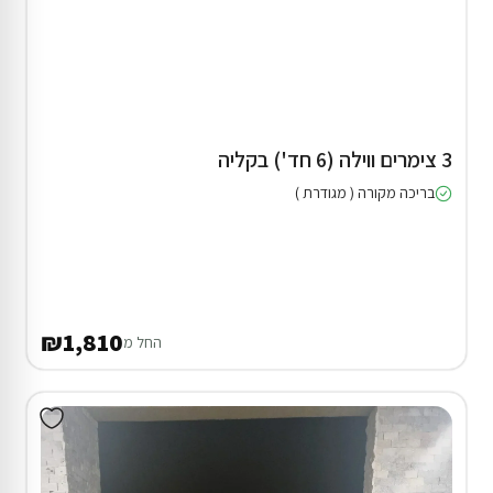
3 צימרים ווילה (6 חד') בקליה
בריכה מקורה ( מגודרת )
₪1,810
החל מ