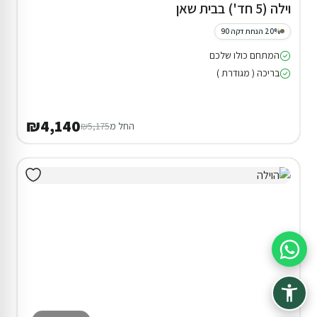
וילה (5 חד') בבית שאן
20% הנחת דקה 90
המתחם כולו שלכם
בריכה ( מגודרת )
₪4,140
החל מ
₪5,175
סיוע בהזמנה