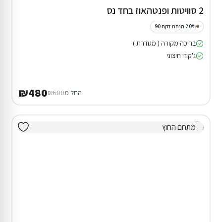
2 סוויטות ופנטהאוז בחד נס
20% הנחת דקה 90
בריכה מקורה ( מגודרת )
ג'קוזי חיצוני
₪480
החל מ
₪600