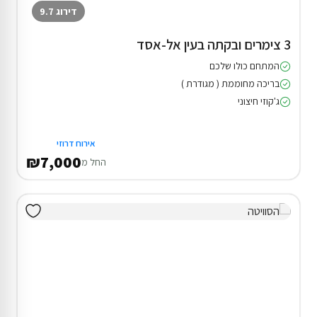
דירוג 9.7
3 צימרים ובקתה בעין אל-אסד
המתחם כולו שלכם
בריכה מחוממת ( מגודרת )
ג'קוזי חיצוני
אירוח דרוזי
₪7,000
החל מ