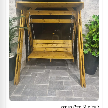
2 וילות (5 חד') ביערה