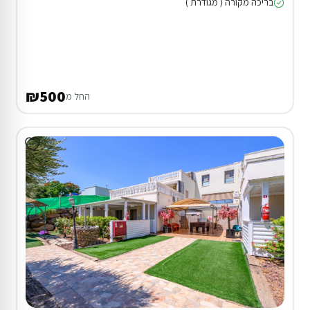
בריכה מקורה ( מגודרת )
₪500
החל מ