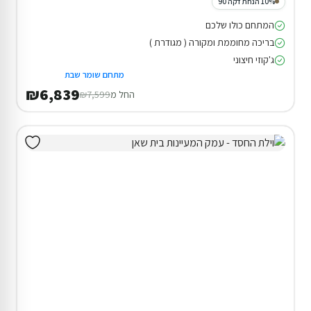
10% הנחת דקה 90
המתחם כולו שלכם
בריכה מחוממת ומקורה ( מגודרת )
ג'קוזי חיצוני
מתחם שומר שבת
₪6,839
החל מ
₪7,599