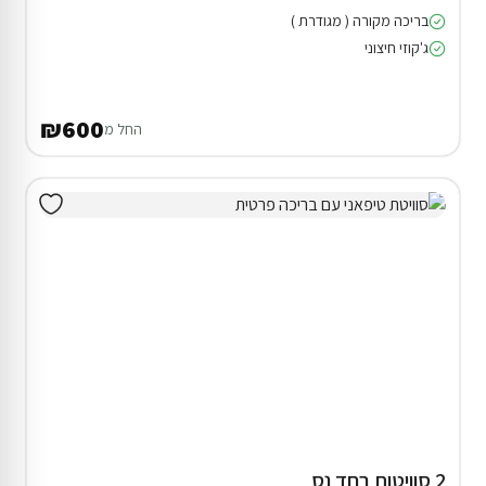
בריכה מקורה ( מגודרת )
ג'קוזי חיצוני
₪600
החל מ
2 סוויטות בחד נס