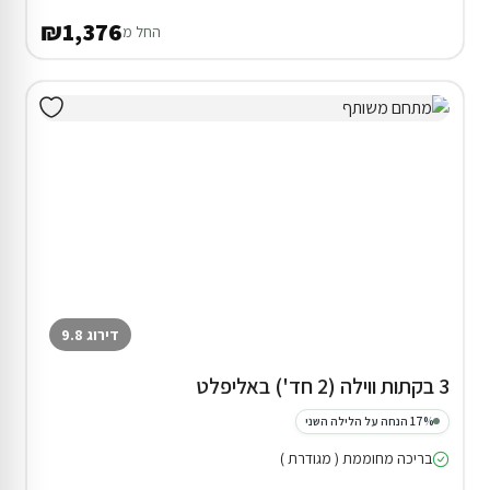
₪1,376
החל מ
דירוג 9.8
3 בקתות ווילה (2 חד') באליפלט
17% הנחה על הלילה השני
בריכה מחוממת ( מגודרת )