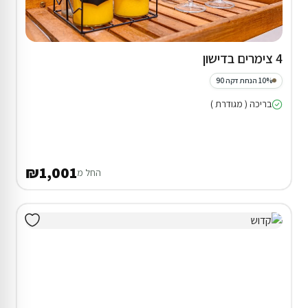
4 צימרים בדישון
10% הנחת דקה 90
בריכה ( מגודרת )
₪1,001
החל מ