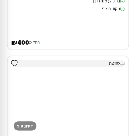
בריכה ( מגודרת )
ג'קוזי חיצוני
₪400
החל מ
דירוג 9.8