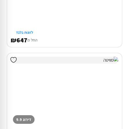
לזוגות בלבד
₪647
החל מ
דירוג 9.9