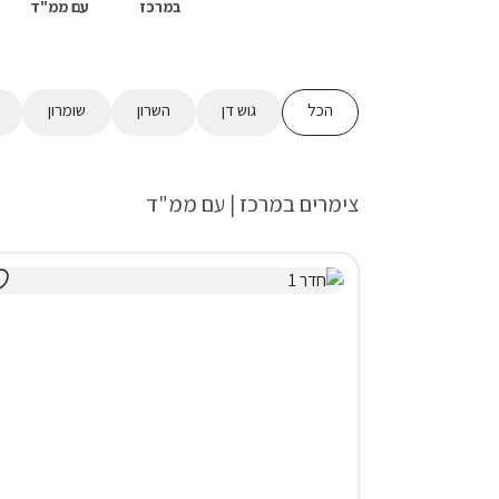
במרכז
עם ממ"ד
הכל
גוש דן
השרון
שומרון
צימרים במרכז | עם ממ"ד