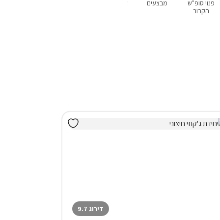
פנוי סופ"ש
מבצעים
לזוגות בלבד
עם בריכה פרטית
עם ג'קוזי
הקרוב
דירוג 9.7