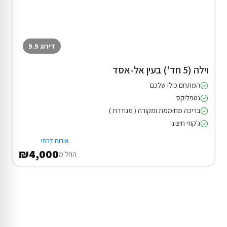
דירוג 9.9
וילה (5 חד') בעין אל-אסד
המתחם כולו שלכם
נטפליקס
בריכה מחוממת ומקורה ( מגודרת )
ג'קוזי חיצוני
אירוח דרוזי
₪4,000
החל מ