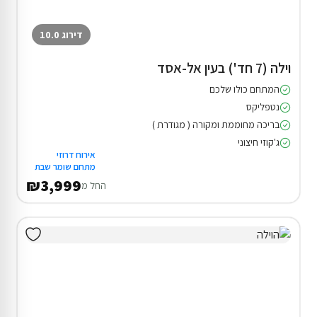
דירוג 10.0
וילה (7 חד') בעין אל-אסד
המתחם כולו שלכם
נטפליקס
בריכה מחוממת ומקורה ( מגודרת )
ג'קוזי חיצוני
אירוח דרוזי
מתחם שומר שבת
₪3,999
החל מ