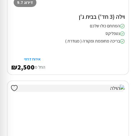
דירוג 9.7
וילה (3 חד') בבית ג'ן
המתחם כולו שלכם
נטפליקס
בריכה מחוממת ומקורה ( מגודרת )
אירוח דרוזי
₪2,500
החל מ