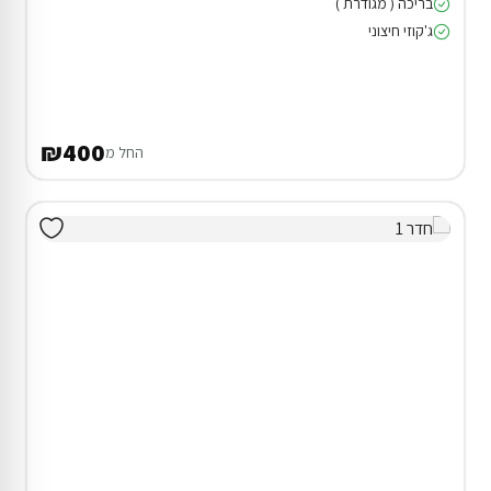
בריכה ( מגודרת )
ג'קוזי חיצוני
₪400
החל מ