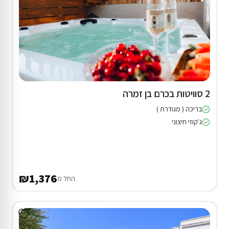
2 סוויטות בכרם בן זמרה
בריכה ( מגודרת )
ג'קוזי חיצוני
₪1,376
החל מ