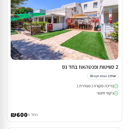
2 סוויטות ופנטהאוז בחד נס
20% הנחת דקה 90
בריכה מקורה ( מגודרת )
ג'קוזי חיצוני
₪600
החל מ