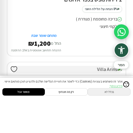
8% הנחה על הלילה השני
בריכה מחוממת ( מגודרת )
ג'קוזי חיצוני
סיוע בהזמנה
מתחם שומר שבת
₪1,200
החל מ
ההנחה תחושב אוטומטית בשלב ההזמנה
הסר
אתר זה משתמש בעוגיות (Cookies) כדי לשפר את חוויית הגלישה שלכם ולהציע תוכן מותאם אישי.
מידע נוסף
סינון
חיפוש
הזמנות
הודעות
התחבר
בכלל לא
רק מה שנחוץ
מאשר הכל