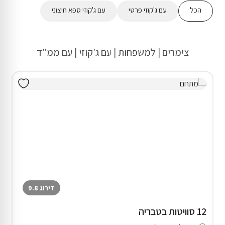
הכל
עם ג'קוזי פרטי
עם ג'קוזי ספא חיצוני
צימרים | למשפחות | עם ג'קוזי | עם ממ"ד
דירוג 9.8
12 סוויטות בטבריה