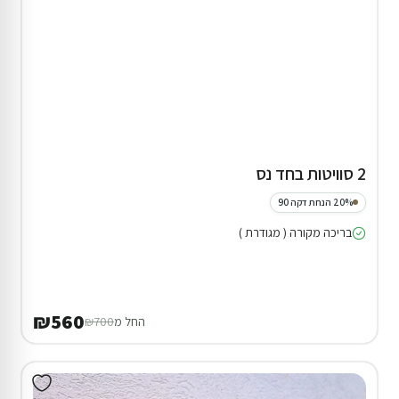
2 סוויטות בחד נס
20% הנחת דקה 90
בריכה מקורה ( מגודרת )
₪560
החל מ
₪700