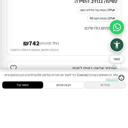
סוויטה בנתיב השיירה
39% הנחה על הלילה השני
10% הנחת דקה 90
המתחם כולו שלכם
סיוע בהזמנה
₪742
החל מ
₪824
ההנחה תחושב אוטומטית בשלב ההזמנה
הסר
אתר זה משתמש בעוגיות (Cookies) כדי לשפר את חוויית הגלישה שלכם ולהציע תוכן מותאם אישי.
מידע נוסף
סינון
חיפוש
הזמנות
הודעות
התחבר
בכלל לא
רק מה שנחוץ
מאשר הכל