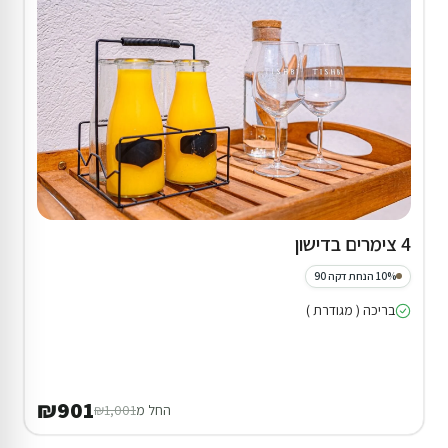
4 צימרים בדישון
10% הנחת דקה 90
בריכה ( מגודרת )
₪901
החל מ
₪1,001