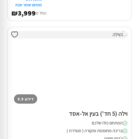
מתחם שומר שבת
₪3,999
החל מ
דירוג 9.9
וילה (5 חד') בעין אל-אסד
המתחם כולו שלכם
בריכה מחוממת ומקורה ( מגודרת )
ג'קוזי חיצוני