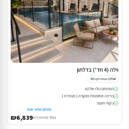
וילה (4 חד') בדלתון
10% הנחת דקה 90
המתחם כולו שלכם
בריכה מחוממת ומקורה ( מגודרת )
ג'קוזי חיצוני
מתחם שומר שבת
₪6,839
החל מ
₪7,599