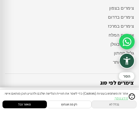
צימרים בצפון
צימרים בדרום
צימרים במרכז
אזור ים המלח
סיוע בהזמנה
צימרים בגולן
גליל תחתון
מפת האתר
הסר
צימרים לפי סוג
אתר זה משתמש בעוגיות (Cookies) כדי לשפר את חוויית הגלישה שלכם ולהציע תוכן מותאם אישי.
בקתות
מידע נוסף
סינון
חיפוש
הזמנות
הודעות
התחבר
בכלל לא
רק מה שנחוץ
מאשר הכל
וילות
לזוגות בלבד
למשפחות
עם בריכה