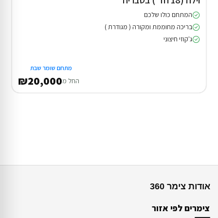
וילה (18 חד') בטבריה
המתחם כולו שלכם
בריכה מחוממת ומקורה ( מגודרת )
ג'קוזי חיצוני
מתחם שומר שבת
₪20,000
החל מ
אודות צימר 360
צימרים לפי אזור