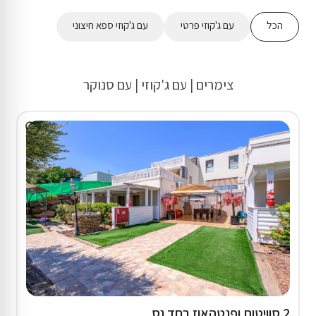
הכל
עם ג'קוזי פרטי
עם ג'קוזי ספא חיצוני
צימרים | עם ג'קוזי | עם סנוקר
2 סוויטות ופנטהאוז בחד נס