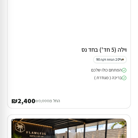
וילה (5 חד') בחד נס
20% הנחת דקה 90
המתחם כולו שלכם
בריכה ( מגודרת )
₪2,400
החל מ
₪3,000