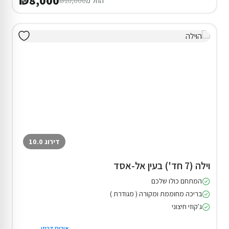
₪8,000
החל מ
₪10,000
דירוג 10.0
וילה (7 חד') בעין אל-אסד
המתחם כולו שלכם
בריכה מחוממת ומקורה ( מגודרת )
ג'קוזי חיצוני
אירוח דרוזי