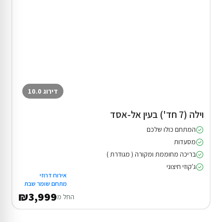
דירוג 10.0
וילה (7 חד') בעין אל-אסד
המתחם כולו שלכם
מסעדות
בריכה מחוממת ומקורה ( מגודרת )
ג'קוזי חיצוני
אירוח דרוזי
מתחם שומר שבת
₪3,999
החל מ