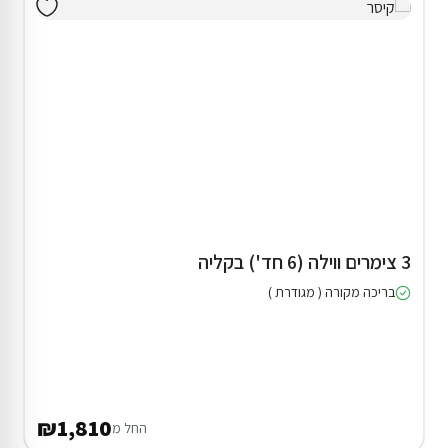
3 צימרים ווילה (6 חד') בקליה
בריכה מקורה ( מגודרת )
₪1,810
החל מ