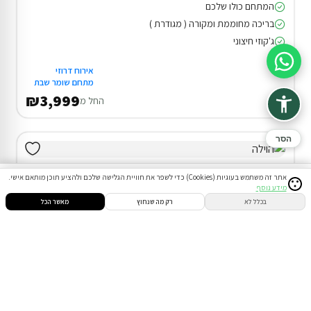
המתחם כולו שלכם
בריכה מחוממת ומקורה ( מגודרת )
ג'קוזי חיצוני
סיוע בהזמנה
אירוח דרוזי
מתחם שומר שבת
₪3,999
החל מ
הסר
אתר זה משתמש בעוגיות (Cookies) כדי לשפר את חוויית הגלישה שלכם ולהציע תוכן מותאם אישי.
מידע נוסף
סינון
חיפוש
הזמנות
הודעות
התחבר
בכלל לא
רק מה שנחוץ
מאשר הכל
דירוג 9.9