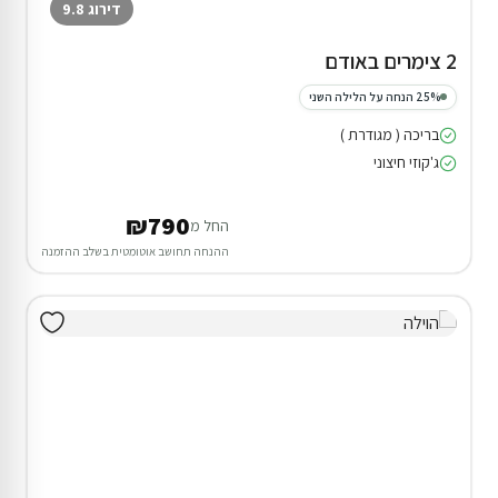
דירוג 9.8
2 צימרים באודם
25% הנחה על הלילה השני
בריכה ( מגודרת )
ג'קוזי חיצוני
₪790
החל מ
ההנחה תחושב אוטומטית בשלב ההזמנה