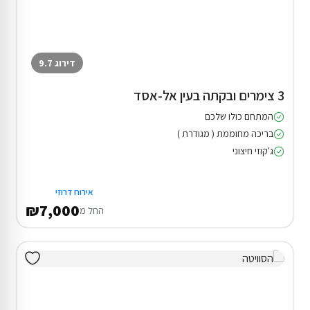
דירוג 9.7
3 צימרים ובקתה בעין אל-אסד
המתחם כולו שלכם
בריכה מחוממת ( מגודרת )
ג'קוזי חיצוני
אירוח דרוזי
₪7,000
החל מ