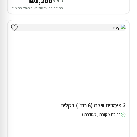
₪1,200
החל מ
ההנחה תחושב אוטומטית בשלב ההזמנה
3 צימרים ווילה (6 חד') בקליה
בריכה מקורה ( מגודרת )