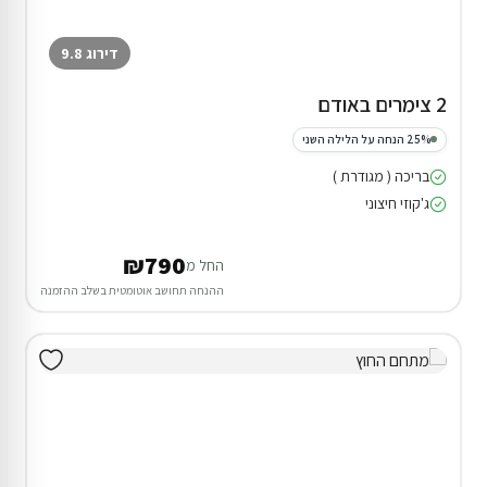
דירוג 9.8
2 צימרים באודם
25% הנחה על הלילה השני
בריכה ( מגודרת )
ג'קוזי חיצוני
₪790
החל מ
ההנחה תחושב אוטומטית בשלב ההזמנה