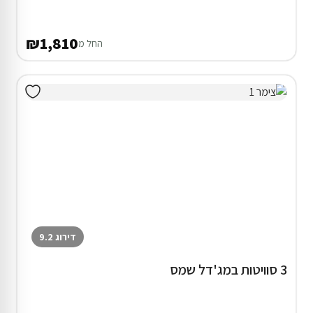
₪1,810
החל מ
דירוג 9.2
3 סוויטות במג'דל שמס