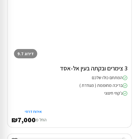
דירוג 9.7
3 צימרים ובקתה בעין אל-אסד
המתחם כולו שלכם
בריכה מחוממת ( מגודרת )
ג'קוזי חיצוני
אירוח דרוזי
₪7,000
החל מ