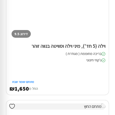
דירוג 9.5
וילה (5 חד'), מיני וילה וסוויטה בנווה זוהר
בריכה מחוממת ( מגודרת )
ג'קוזי חיצוני
מתחם שומר שבת
₪1,650
החל מ