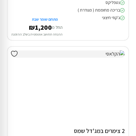
נטפליקס
בריכה מחוממת ( מגודרת )
ג'קוזי חיצוני
מתחם שומר שבת
₪1,200
החל מ
ההנחה תחושב אוטומטית בשלב ההזמנה
2 צימרים במג'דל שמס