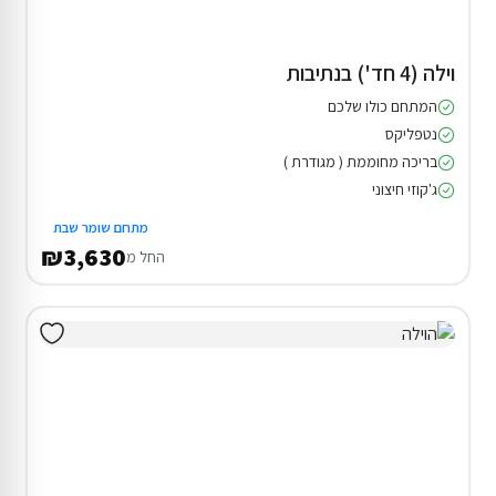
וילה (4 חד') בנתיבות
המתחם כולו שלכם
נטפליקס
בריכה מחוממת ( מגודרת )
ג'קוזי חיצוני
מתחם שומר שבת
₪3,630
החל מ