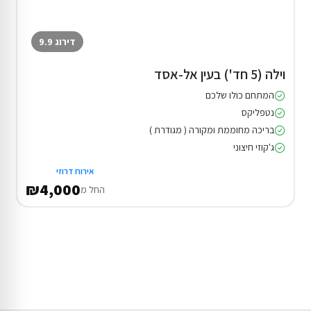
דירוג 9.9
וילה (5 חד') בעין אל-אסד
המתחם כולו שלכם
נטפליקס
בריכה מחוממת ומקורה ( מגודרת )
ג'קוזי חיצוני
אירוח דרוזי
₪4,000
החל מ