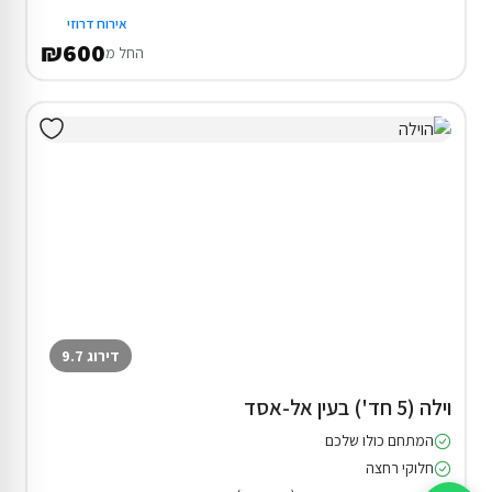
אירוח דרוזי
₪600
החל מ
דירוג 9.7
וילה (5 חד') בעין אל-אסד
המתחם כולו שלכם
חלוקי רחצה