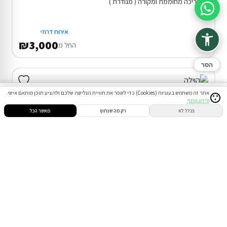
בריכה מחוממת ומקורה ( מגודרת )
סיוע בהזמנה
אירוח דרוזי
₪3,000
החל מ
הסר
אתר זה משתמש בעוגיות (Cookies) כדי לשפר את חוויית הגלישה שלכם ולהציע תוכן מותאם אישי.
מידע נוסף
סינון
חיפוש
הזמנות
הודעות
התחבר
בכלל לא
רק מה שנחוץ
מאשר הכל
דירוג 10.0
וילה (7 חד') בעין אל-אסד
המתחם כולו שלכם