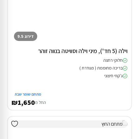
דירוג 9.5
וילה (5 חד'), מיני וילה וסוויטה בנווה זוהר
חלוקי רחצה
בריכה מחוממת ( מגודרת )
ג'קוזי חיצוני
מתחם שומר שבת
₪1,650
החל מ