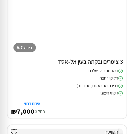
דירוג 9.7
3 צימרים ובקתה בעין אל-אסד
המתחם כולו שלכם
חלוקי רחצה
בריכה מחוממת ( מגודרת )
ג'קוזי חיצוני
אירוח דרוזי
₪7,000
החל מ