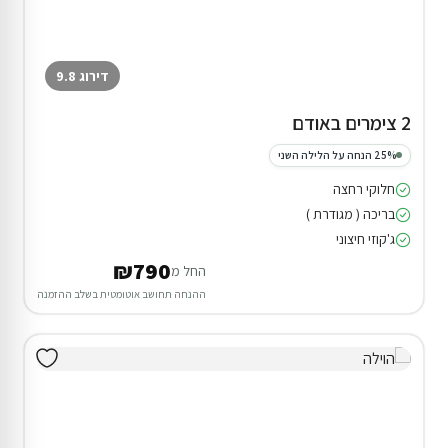
דירוג 9.8
2 צימרים באודם
25% הנחה על הלילה השני
חלוקי רחצה
בריכה ( מגודרת )
ג'קוזי חיצוני
₪790
החל מ
ההנחה תחושב אוטומטית בשלב ההזמנה