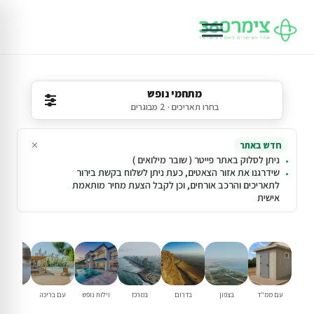
מתחמי נופש
בחרו תאריכים · 2 מבוגרים
×
חדש באתר
ניתן לסלוק באתר פייטר ( שובר מילואים )
שידרגנו את אזור הצאטים, כעת ניתן לשלוח בקשת בירור
לתאריכים והרכב אורחים, וכן לקבל הצעת מחיר מותאמת
אישית
עם ממ"ד
בצפון
בדרום
במרכז
וילות נופש
עם בריכה
למשפחו