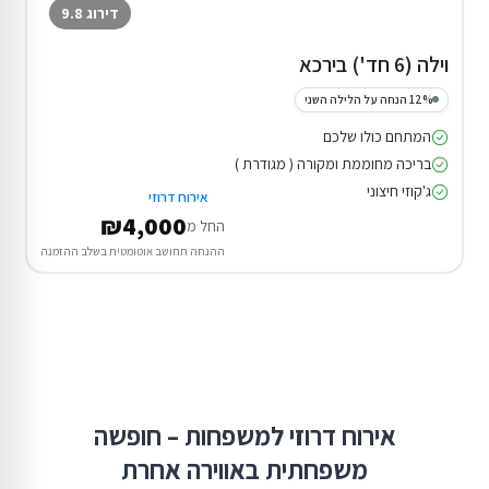
דירוג 9.8
וילה (6 חד') בירכא
12% הנחה על הלילה השני
המתחם כולו שלכם
בריכה מחוממת ומקורה ( מגודרת )
ג'קוזי חיצוני
אירוח דרוזי
₪4,000
החל מ
ההנחה תחושב אוטומטית בשלב ההזמנה
אירוח דרוזי למשפחות – חופשה
משפחתית באווירה אחרת