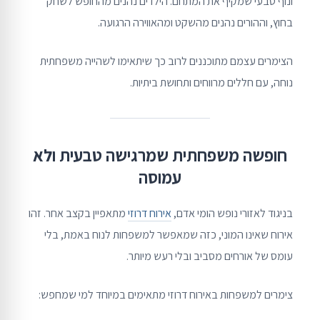
ונוף טבעי שמקיף את המתחם. הילדים נהנים מהחופש לשחק
בחוץ, וההורים נהנים מהשקט ומהאווירה הרגועה.
הצימרים עצמם מתוכננים לרוב כך שיתאימו לשהייה משפחתית
נוחה, עם חללים מרווחים ותחושת ביתיות.
חופשה משפחתית שמרגישה טבעית ולא
עמוסה
בניגוד לאזורי נופש הומי אדם,
אירוח דרוזי
מתאפיין בקצב אחר. זהו
אירוח שאינו המוני, כזה שמאפשר למשפחות לנוח באמת, בלי
עומס של אורחים מסביב ובלי רעש מיותר.
צימרים למשפחות באירוח דרוזי מתאימים במיוחד למי שמחפש: