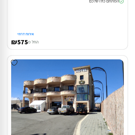
המתחם כולו שלכם
אירוח דרוזי
₪575
החל מ