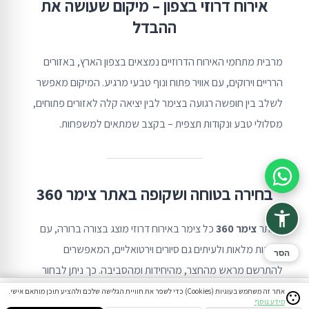
אירוח דרוזי בצפון – מיקום שעושה את
ההבדל
מרבית מתחמי האירוח הדרוזיים נמצאים בצפון הארץ, באזורים
הרריים וירוקים, עם אוויר פתוח ונוף טבעי מרגיע. המיקום מאפשר
לשלב בין חופשה רגועה בצימר לבין יציאה קלה לאזורים פתוחים,
מסלולי טבע ונקודות תצפית – בקצב שמתאים למשפחות.
סיוע בהזמנה
בחירה בטוחה ושקופה באתר צימר 360
באתר
צימר 360
כל צימר באירוח דרוזי מוצג בצורה ברורה, עם
תמונות מלאות ולעיתים גם סיורים וירטואליים, המאפשרים
הסר
להתרשם מראש מהחצר, מהיחידות ומהסביבה. כך ניתן לבחור
אירוח שמתאים באמת למשפחה, בלי ניחושים ובלי הפתעות.
אתר זה משתמש בעוגיות (Cookies) כדי לשפר את חוויית הגלישה שלכם ולהציע תוכן מותאם אישי.
מידע נוסף