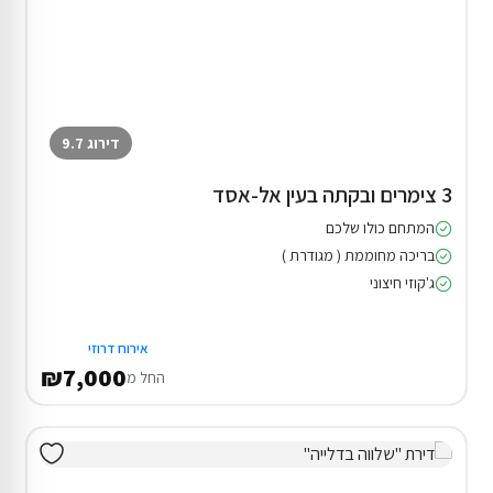
דירוג 9.7
3 צימרים ובקתה בעין אל-אסד
המתחם כולו שלכם
בריכה מחוממת ( מגודרת )
ג'קוזי חיצוני
אירוח דרוזי
₪7,000
החל מ