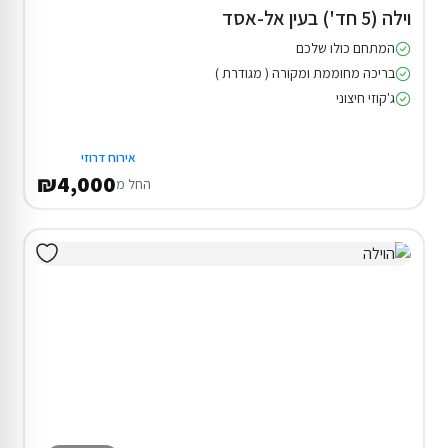
וילה (5 חד') בעין אל-אסד
המתחם כולו שלכם
בריכה מחוממת ומקורה ( מגודרת )
ג'קוזי חיצוני
אירוח דרוזי
₪4,000
החל מ