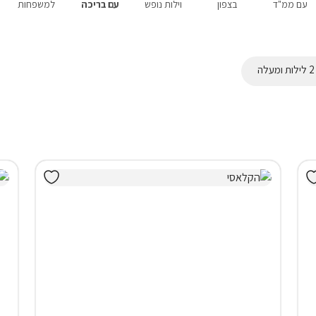
עם ממ"ד
בצפון
וילות נופש
עם בריכה
למשפחות