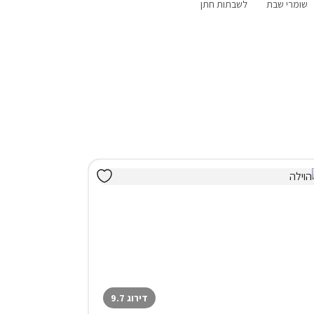
שומרי שבת
לשבתות חתן
פנוי סופ"ש
עם בריכה
עם ג'קוזי
הקרוב
פרטית
דירוג 9.7