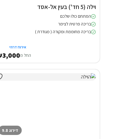
וילה (5 חד') בעין אל-אסד
המתחם כולו שלכם
בריכה פרטית לצימר
בריכה מחוממת ומקורה ( מגודרת )
אירוח דרוזי
3,000
החל מ
דירוג 9.8