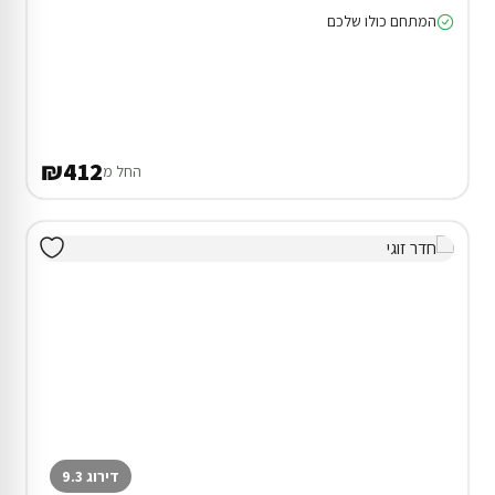
המתחם כולו שלכם
₪412
החל מ
דירוג 9.3