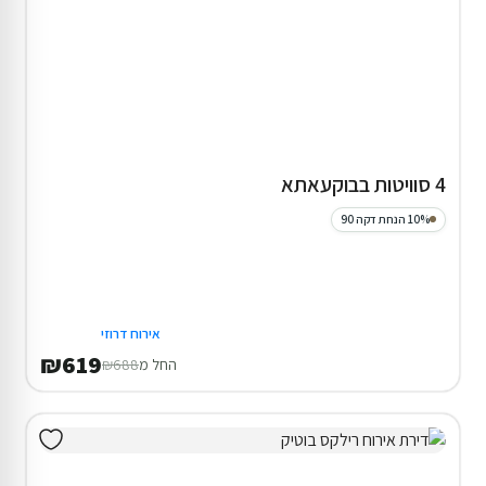
4 סוויטות בבוקעאתא
10% הנחת דקה 90
אירוח דרוזי
₪619
החל מ
₪688