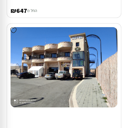
₪647
החל מ