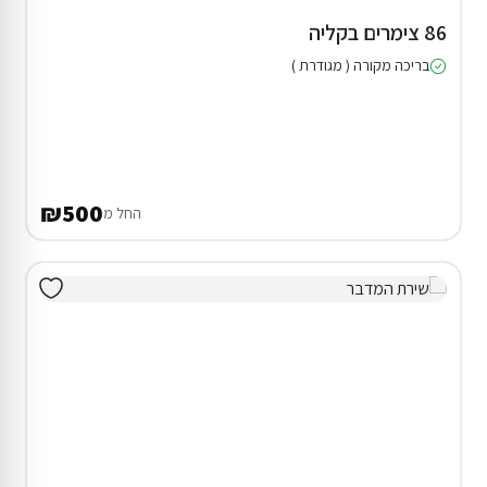
86 צימרים בקליה
בריכה מקורה ( מגודרת )
₪500
החל מ