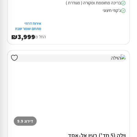
בריכה מחוממת ומקורה ( מגודרת )
ג'קוזי חיצוני
אירוח דרוזי
מתחם שומר שבת
₪3,999
החל מ
דירוג 9.9
וילה (5 חד') בעין אל-אסד