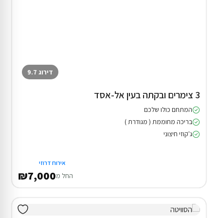
דירוג 9.7
3 צימרים ובקתה בעין אל-אסד
המתחם כולו שלכם
בריכה מחוממת ( מגודרת )
ג'קוזי חיצוני
אירוח דרוזי
₪7,000
החל מ