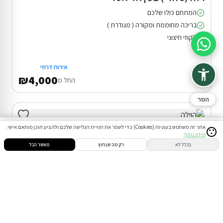
המתחם כולו שלכם
בריכה מחוממת ומקורה ( מגודרת )
ג'קוזי חיצוני
סיוע בהזמנה
אירוח דרוזי
₪4,000
החל מ
הסר
אתר זה משתמש בעוגיות (Cookies) כדי לשפר את חוויית הגלישה שלכם ולהציע תוכן מותאם אישי.
מידע נוסף
סינון
חיפוש
הזמנות
הודעות
התחבר
בכלל לא
רק מה שנחוץ
מאשר הכל
דירוג 9.8