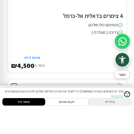
4 צימרים בדאלית אל-כרמל
המתחם כולו שלכם
בריכה ( מגודרת )
סיוע בהזמנה
אירוח דרוזי
₪4,500
החל מ
הסר
אתר זה משתמש בעוגיות (Cookies) כדי לשפר את חוויית הגלישה שלכם ולהציע תוכן מותאם אישי.
מידע נוסף
סינון
חיפוש
הזמנות
הודעות
התחבר
בכלל לא
רק מה שנחוץ
מאשר הכל