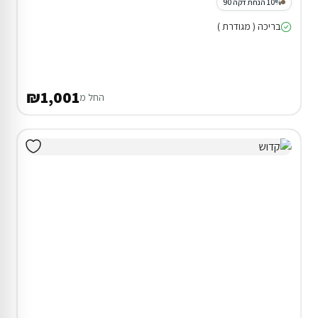
10% הנחת דקה 90
בריכה ( מגודרת )
₪1,001
החל מ