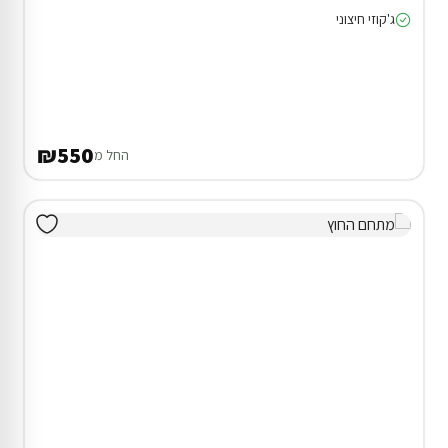
ג'קוזי חיצוני
₪550
החל מ