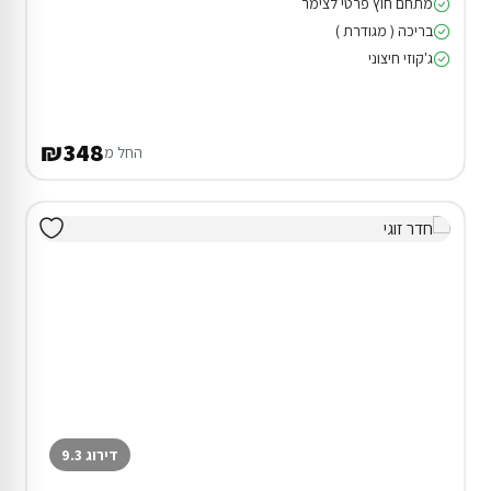
מתחם חוץ פרטי לצימר
בריכה ( מגודרת )
ג'קוזי חיצוני
₪348
החל מ
דירוג 9.3