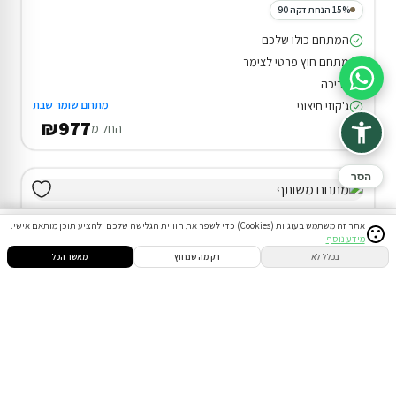
15% הנחת דקה 90
המתחם כולו שלכם
מתחם חוץ פרטי לצימר
בריכה
סיוע בהזמנה
מתחם שומר שבת
ג'קוזי חיצוני
₪977
החל מ
הסר
אתר זה משתמש בעוגיות (Cookies) כדי לשפר את חוויית הגלישה שלכם ולהציע תוכן מותאם אישי.
מידע נוסף
סינון
חיפוש
הזמנות
הודעות
התחבר
בכלל לא
רק מה שנחוץ
מאשר הכל
דירוג 9.8