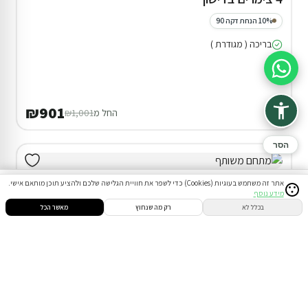
10% הנחת דקה 90
בריכה ( מגודרת )
סיוע בהזמנה
₪901
החל מ
₪1,001
הסר
אתר זה משתמש בעוגיות (Cookies) כדי לשפר את חוויית הגלישה שלכם ולהציע תוכן מותאם אישי.
מידע נוסף
סינון
חיפוש
הזמנות
הודעות
התחבר
בכלל לא
רק מה שנחוץ
מאשר הכל
דירוג 9.5