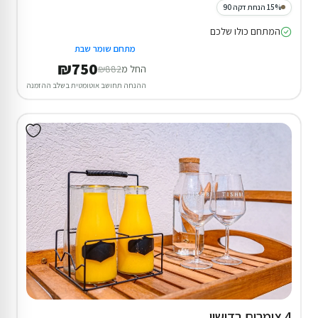
15% הנחת דקה 90
המתחם כולו שלכם
מתחם שומר שבת
₪750
החל מ
₪882
ההנחה תחושב אוטומטית בשלב ההזמנה
4 צימרים בדישון