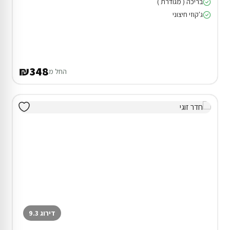
בריכה ( מגודרת )
ג'קוזי חיצוני
₪348
החל מ
דירוג 9.3