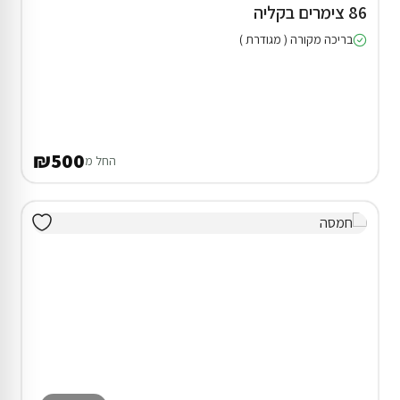
86 צימרים בקליה
בריכה מקורה ( מגודרת )
₪500
החל מ