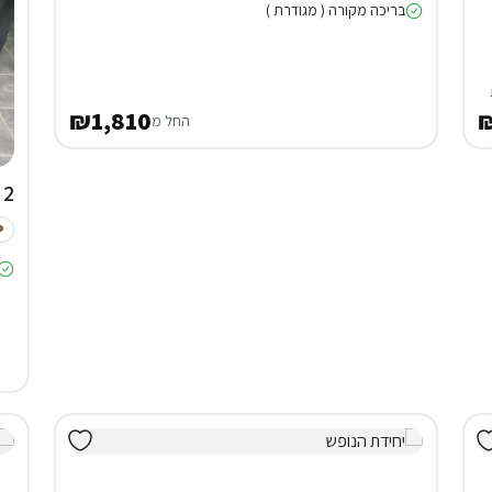
בריכה מקורה ( מגודרת )
₪1,810
₪
החל מ
2 וילות (5 חד') ביערה