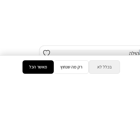
בכלל לא
רק מה שנחוץ
מאשר הכל
דירוג 10.0
חד') בעין אל-אסד
המתחם כולו שלכם
בריכה מחוממת ומקורה ( מגודרת )