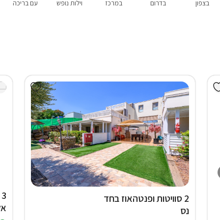
בצפון
בדרום
במרכז
וילות נופש
עם בריכה
3
2 סוויטות ופנטהאוז בחד
אל
נס