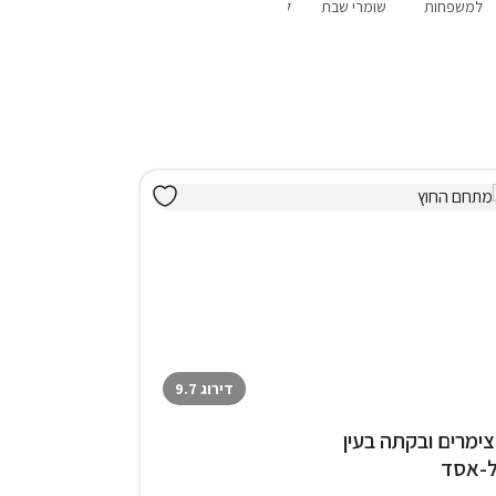
למשפחות
שומרי שבת
לשבתות חתן
פנוי סופ"ש
מבצעים
הקרוב
דירוג 9.7
 צימרים ובקתה בעין
-אסד