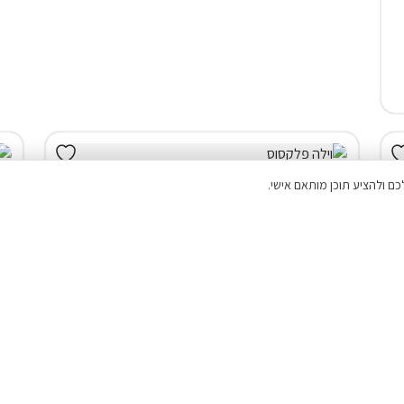
וילה (9 חד') בראשון
וילה (7 
לציון