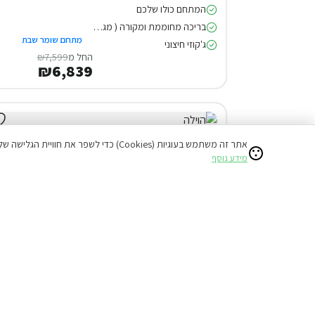
המתחם כולו שלכם
בריכה מחוממת ומקורה ( מגודרת )
מתחם שומר שבת
ג'קוזי חיצוני
החל מ
₪7,599
₪6,839
אתר זה משתמש בעוגיות (Cookies) כדי לשפר את חוויית הגלישה שלכם ולהציע תוכן מותאם אישי.
מידע נוסף
דירוג 9.7
וילה (5 חד') בעין אל-אסד
המתחם כולו שלכם
בריכה מחוממת ומקורה ( מגודרת )