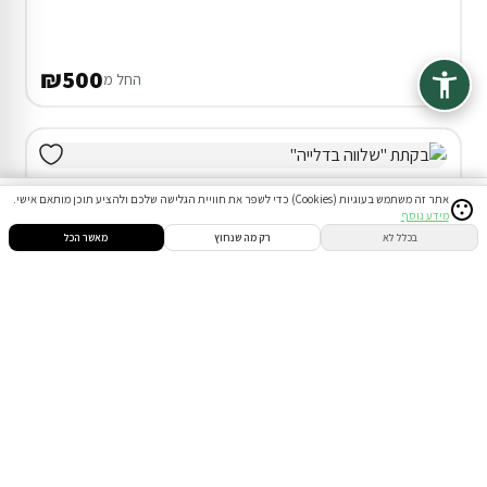
₪500
החל מ
אתר זה משתמש בעוגיות (Cookies) כדי לשפר את חוויית הגלישה שלכם ולהציע תוכן מותאם אישי.
מידע נוסף
סינון
חיפוש
הזמנות
הודעות
התחבר
בכלל לא
רק מה שנחוץ
מאשר הכל
בקתה בדאלית אל-כרמל
המתחם כולו שלכם