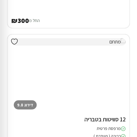
₪300
החל מ
דירוג 9.8
12 סוויטות בטבריה
מרפסת פרטית
בריכה ( מגודרת )