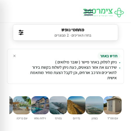
מתחמי נופש
בחרו תאריכים · 2 מבוגרים
×
חדש באתר
ניתן לסלוק באתר פייטר ( שובר מילואים )
שידרגנו את אזור הצאטים, כעת ניתן לשלוח בקשת בירור
לתאריכים והרכב אורחים, וכן לקבל הצעת מחיר מותאמת
אישית
עם ממ"ד
בצפון
בדרום
במרכז
וילות נופש
עם בריכה
למשפחו