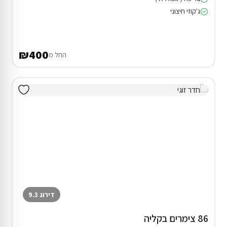
ג'קוזי חיצוני
₪400
החל מ
דירוג 9.3
86 צימרים בקליה