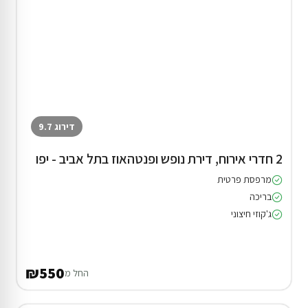
דירוג 9.7
2 חדרי אירוח, דירת נופש ופנטהאוז בתל אביב - יפו
מרפסת פרטית
בריכה
ג'קוזי חיצוני
₪550
החל מ