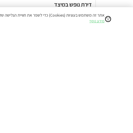
דירת נופש במיצד
37% הנחה על הלילה השני
אתר זה משתמש בעוגיות (Cookies) כדי לשפר את חוויית הגלישה שלכם ולהציע תוכן מותאם אישי.
מידע נוסף
המתחם כולו שלכם
מטבח
מתחם שומר שבת
בריכה
₪797
החל מ
ההנחה תחושב אוטומטית בשלב
ההזמנה