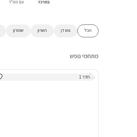
במרכז
עם ממ"ד
הכל
גוש דן
השרון
שומרון
מתחמי נופש