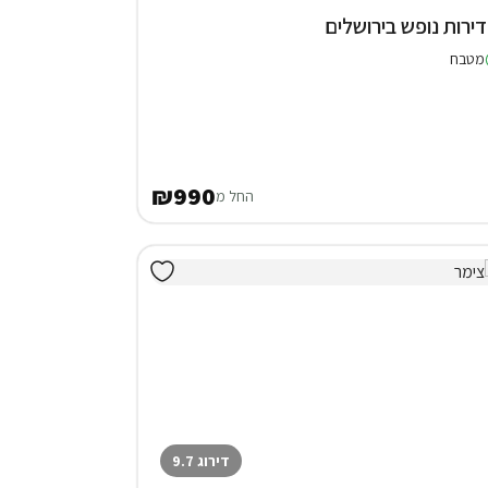
מטבח
₪990
החל מ
דירוג 9.7