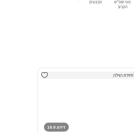
פנוי סופ"ש
מבצעים
לזוגות בלבד
עם בריכה פרטית
עם ג'קוזי
הקרוב
דירוג 10.0