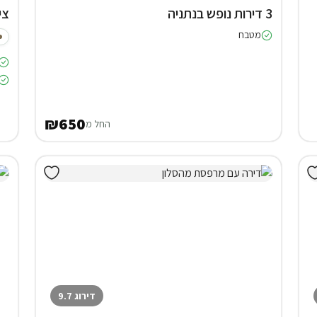
3 דירות נופש בנתניה
צי
מטבח
₪650
החל מ
דירוג 9.7