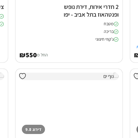
2 חדרי אירוח, דירת נופש
צי
ופנטהאוז בתל אביב - יפו
מטבח
בריכה
ג'קוזי חיצוני
₪550
₪
החל מ
דירוג 9.8