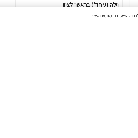
וילה (9 חד') בראשון לציון
20% הנחת דקה 90
המתחם כולו שלכם
מטבח
בריכה מחוממת ( מגודרת )
ג'קוזי חיצוני
₪10,000
החל מ