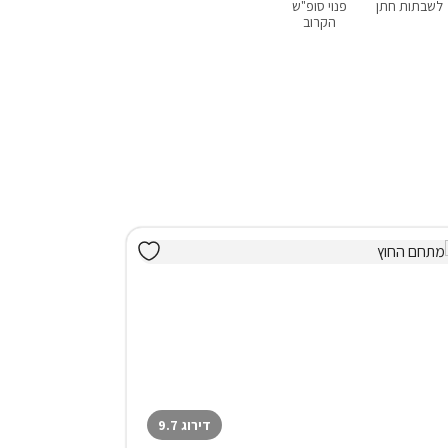
לשבתות חתן
פנוי סופ"ש
בקתות
עם בריכה פרטית
עם ג'קוזי
הקרוב
דירוג 9.7