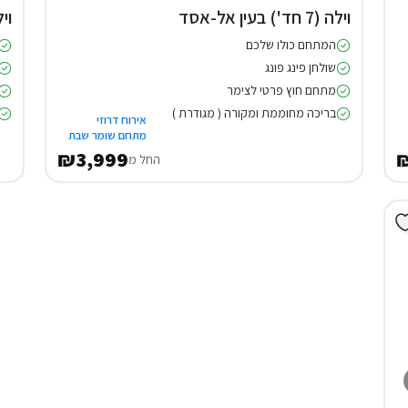
וילה (7 חד') בעין אל-אסד
וילה (5 
המתחם כולו שלכם
שולחן פינג פונג
מתחם חוץ פרטי לצימר
בריכה מחוממת ומקורה ( מגודרת )
אירוח דרוזי
מתחם שומר שבת
₪3,999
₪
החל מ