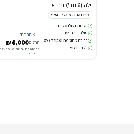
וילה (6 חד') בירכא
12% הנחה על הלילה השני
המתחם כולו שלכם
שולחן פינג פונג
אירוח דרוזי
בריכה מחוממת ומקורה ( מגודרת )
₪4,000
החל מ
ג'קוזי חיצוני
ההנחה תחושב אוטומטית בשלב
ההזמנה