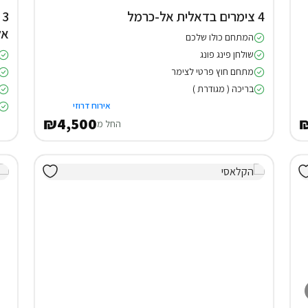
4 צימרים בדאלית אל-כרמל
3
אל
המתחם כולו שלכם
שולחן פינג פונג
מתחם חוץ פרטי לצימר
בריכה ( מגודרת )
אירוח דרוזי
₪4,500
₪
החל מ