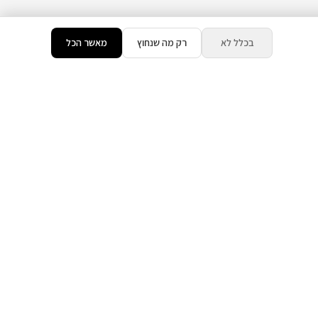
בכלל לא
רק מה שנחוץ
מאשר הכל
צרו קשר
טלפון
054-8208770
ים
וואטסאפ
054-8208770
כתובת :
כנפי נשרים 15,
ירושלים, ישראל
שעות
א'-ה' 9:00-19:00
מייל
admin@tzimer360.co.il