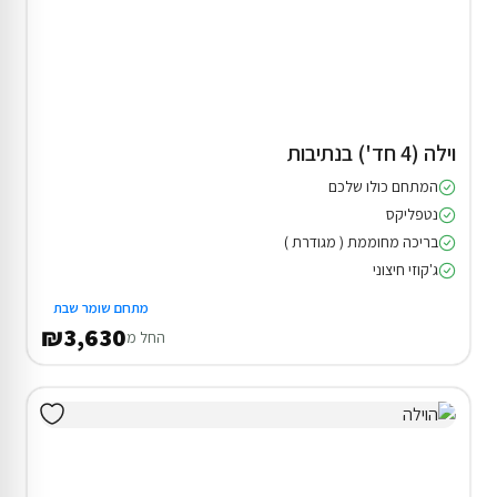
וילה (4 חד') בנתיבות
המתחם כולו שלכם
נטפליקס
בריכה מחוממת ( מגודרת )
ג'קוזי חיצוני
מתחם שומר שבת
₪3,630
החל מ