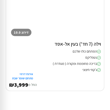
דירוג 10.0
וילה (7 חד') בעין אל-אסד
המתחם כולו שלכם
נטפליקס
בריכה מחוממת ומקורה ( מגודרת )
ג'קוזי חיצוני
אירוח דרוזי
מתחם שומר שבת
₪3,999
החל מ