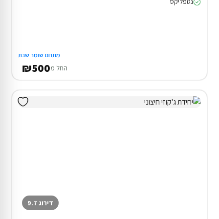
נטפליקס
מתחם שומר שבת
₪500
החל מ
דירוג 9.7