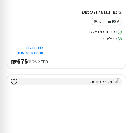
צימר במעלה עמוס
10% הנחת דקה 90
המתחם כולו שלכם
נטפליקס
לזוגות בלבד
מתחם שומר שבת
₪675
החל מ
₪750