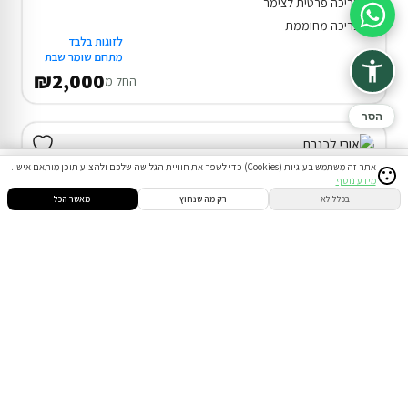
בריכה פרטית לצימר
סיוע בהזמנה
בריכה מחוממת
לזוגות בלבד
מתחם שומר שבת
₪2,000
החל מ
הסר
אתר זה משתמש בעוגיות (Cookies) כדי לשפר את חוויית הגלישה שלכם ולהציע תוכן מותאם אישי.
מידע נוסף
סינון
חיפוש
הזמנות
הודעות
התחבר
בכלל לא
רק מה שנחוץ
מאשר הכל
צימר במגדל
המתחם כולו שלכם