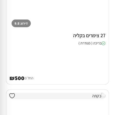
דירוג 9.8
27 צימרים בקליה
בריכה ( מגודרת )
₪500
החל מ