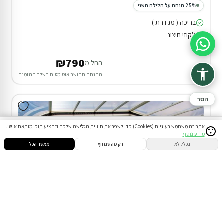
25% הנחה על הלילה השני
בריכה ( מגודרת )
ג'קוזי חיצוני
סיוע בהזמנה
₪790
החל מ
ההנחה תחושב אוטומטית בשלב ההזמנה
הסר
אתר זה משתמש בעוגיות (Cookies) כדי לשפר את חוויית הגלישה שלכם ולהציע תוכן מותאם אישי.
מידע נוסף
סינון
חיפוש
הזמנות
הודעות
התחבר
בכלל לא
רק מה שנחוץ
מאשר הכל