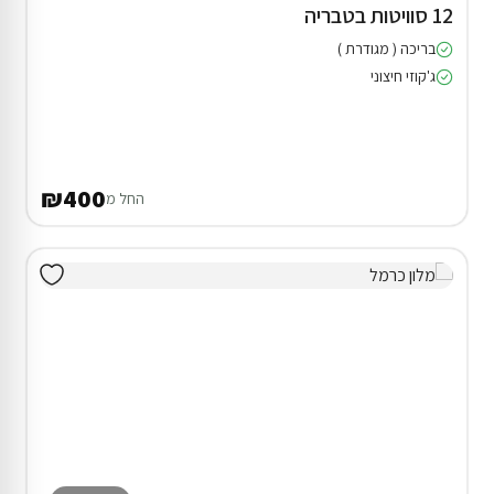
12 סוויטות בטבריה
בריכה ( מגודרת )
ג'קוזי חיצוני
₪400
החל מ