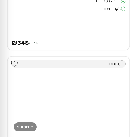
בריכה ( מגודרת )
ג'קוזי חיצוני
₪348
החל מ
דירוג 9.8