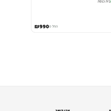
בית כנסת
₪990
החל מ
צרו קשר