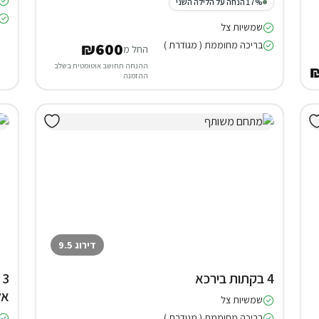
17% הנחה על הלילה השני
שמשיות צל
בריכה מחוממת ( מגודרת )
₪600
החל מ
ההנחה תחושב אוטומטית בשלב
ההזמנה
דירוג 9.5
4 בקתות בירכא
3
אל
שמשיות צל
בריכה מחוממת ( מגודרת )