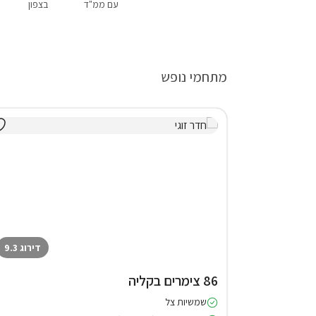
עם ממ"ד
בצפון
מתחמי נופש
דירוג 9.3
86 צימרים בקליה
שמשיות צל