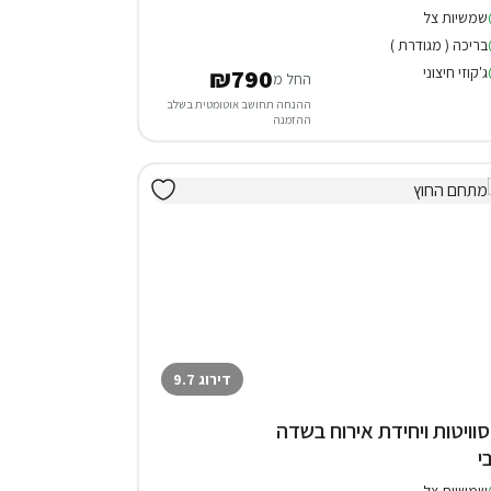
שמשיות צל
בריכה ( מגודרת )
ג'קוזי חיצוני
₪790
החל מ
ההנחה תחושב אוטומטית בשלב
ההזמנה
דירוג 9.7
 סוויטות ויחידת אירוח בשדה
י