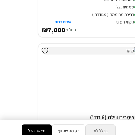
שמשיות צל
בריכה מחוממת ( מגודרת )
ג'קוזי חיצוני
אירוח דרוזי
₪7,000
החל מ
3 צימרים ווילה (6 חד')
ליה
בכלל לא
רק מה שנחוץ
מאשר הכל
שמשיות צל