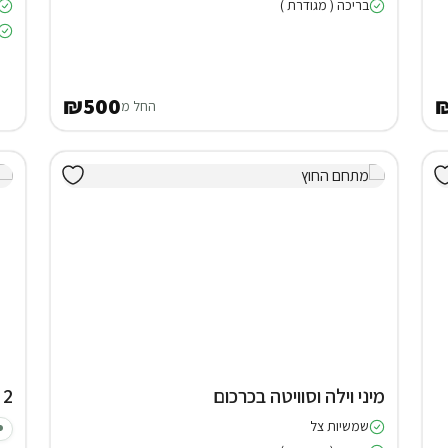
בריכה ( מגודרת )
₪500
החל מ
מיני וילה וסוויטה בכרכום
2 צימרים באודם
שמשיות צל