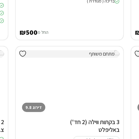
בריכה ( מגודרת )
₪500
החל מ
דירוג 9.8
3 בקתות ווילה (2 חד')
2
באליפלט
צב