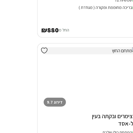
שמשיות צל
בריכה מחוממת ומקורה ( מגודרת )
₪880
החל מ
דירוג 9.7
 צימרים ובקתה בעין
-אסד
המתחם כולו שלכם