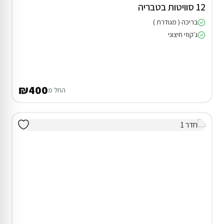
12 סוויטות בטבריה
בריכה ( מגודרת )
ג'קוזי חיצוני
₪400
החל מ