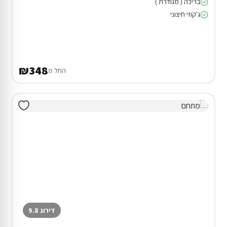
בריכה ( מגודרת )
ג'קוזי חיצוני
₪348
החל מ
דירוג 9.8