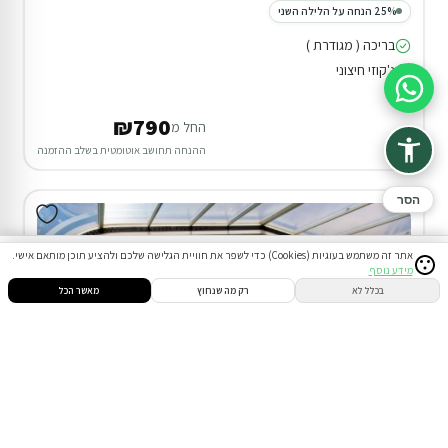
25% הנחה על הלילה השני
בריכה ( מגודרת )
ג'קוזי חיצוני
סיוע בהזמנה
₪790
החל מ
ההנחה תחושב אוטומטית בשלב ההזמנה
הסר
אתר זה משתמש בעוגיות (Cookies) כדי לשפר את חוויית הגלישה שלכם ולהציע תוכן מותאם אישי.
מידע נוסף
סינון
חיפוש
הזמנות
הודעות
התחבר
בכלל לא
רק מה שנחוץ
מאשר הכל