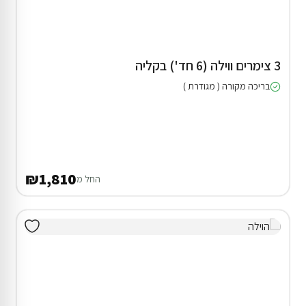
3 צימרים ווילה (6 חד') בקליה
בריכה מקורה ( מגודרת )
₪1,810
החל מ