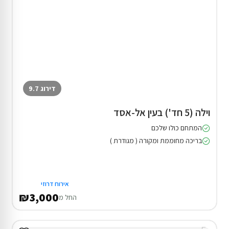
דירוג 9.7
וילה (5 חד') בעין אל-אסד
המתחם כולו שלכם
בריכה מחוממת ומקורה ( מגודרת )
אירוח דרוזי
₪3,000
החל מ