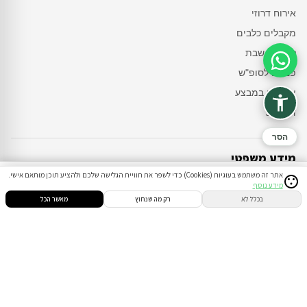
אירוח דרוזי
מקבלים כלבים
לשומרי שבת
סיוע בהזמנה
פנויים לסופ"ש
צימרים במבצע
דקה 90
הסר
מידע משפטי
אתר זה משתמש בעוגיות (Cookies) כדי לשפר את חוויית הגלישה שלכם ולהציע תוכן מותאם אישי.
מידע נוסף
תקנון ומדיניות
סינון
חיפוש
הזמנות
הודעות
התחבר
בכלל לא
רק מה שנחוץ
מאשר הכל
ביטולים והחזרים
צרו קשר
טלפון
054-8208770