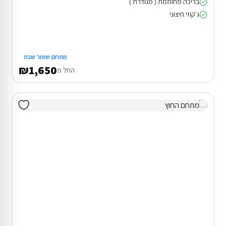
בריכה מחוממת ( מגודרת )
ג'קוזי חיצוני
מתחם שומר שבת
₪1,650
החל מ