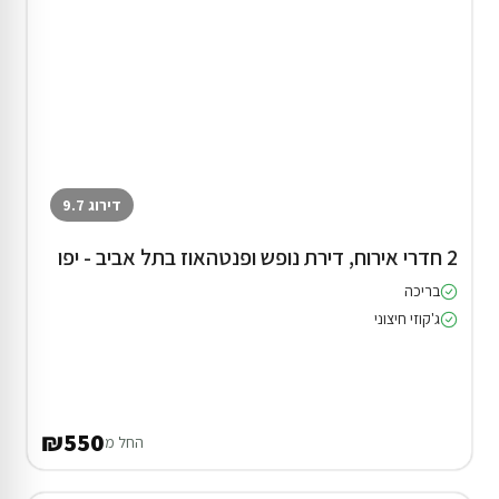
דירוג 9.7
2 חדרי אירוח, דירת נופש ופנטהאוז בתל אביב - יפו
בריכה
ג'קוזי חיצוני
₪550
החל מ