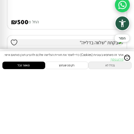
סיוע בהזמנה
₪500
החל מ
הסר
אתר זה משתמש בעוגיות (Cookies) כדי לשפר את חוויית הגלישה שלכם ולהציע תוכן מותאם אישי.
מידע נוסף
סינון
חיפוש
הזמנות
הודעות
התחבר
בכלל לא
רק מה שנחוץ
מאשר הכל
בקתה בדאלית אל-כרמל
המתחם כולו שלכם