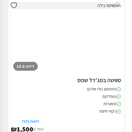
דירוג 10.0
סוויטה במג'דל שמס
המתחם כולו שלכם
נטפליקס
מסעדות
ג'קוזי חיצוני
לזוגות בלבד
₪1,500
החל מ