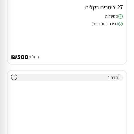
27 צימרים בקליה
מסעדות
בריכה ( מגודרת )
₪500
החל מ