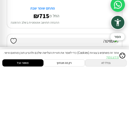
סיוע בהזמנה
מתחם שומר שבת
₪715
החל מ
ההנחה תחושב אוטומטית בשלב ההזמנה
הסר
אתר זה משתמש בעוגיות (Cookies) כדי לשפר את חוויית הגלישה שלכם ולהציע תוכן מותאם אישי.
מידע נוסף
סינון
חיפוש
הזמנות
הודעות
התחבר
בכלל לא
רק מה שנחוץ
מאשר הכל
דירוג 9.8
סוויטה בצפת
המתחם כולו שלכם