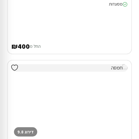
מסעדות
₪400
החל מ
דירוג 9.8