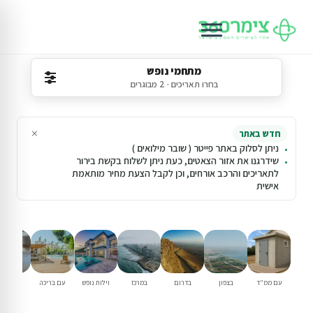
מתחמי נופש
בחרו תאריכים · 2 מבוגרים
×
חדש באתר
ניתן לסלוק באתר פייטר ( שובר מילואים )
שידרגנו את אזור הצאטים, כעת ניתן לשלוח בקשת בירור
לתאריכים והרכב אורחים, וכן לקבל הצעת מחיר מותאמת
אישית
עם ממ"ד
בצפון
בדרום
במרכז
וילות נופש
עם בריכה
למשפחו