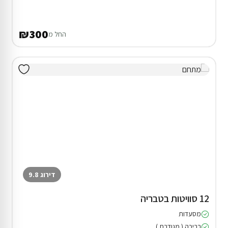
₪300
החל מ
דירוג 9.8
12 סוויטות בטבריה
מסעדות
בריכה ( מגודרת )