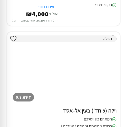
ג'קוזי חיצוני
אירוח דרוזי
₪4,000
החל מ
ההנחה תחושב אוטומטית בשלב ההזמנה
דירוג 9.7
וילה (5 חד') בעין אל-אסד
המתחם כולו שלכם
בריכה מחוממת ומקורה ( מגודרת )