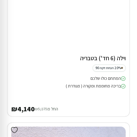
וילה (6 חד') בטבריה
20% הנחת דקה 90
המתחם כולו שלכם
בריכה מחוממת ומקורה ( מגודרת )
₪4,140
החל מ
₪5,175