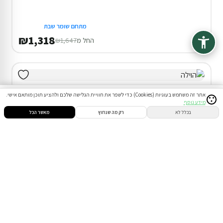
מתחם שומר שבת
₪1,318
החל מ
₪1,647
אתר זה משתמש בעוגיות (Cookies) כדי לשפר את חוויית הגלישה שלכם ולהציע תוכן מותאם אישי.
מידע נוסף
סינון
חיפוש
הזמנות
הודעות
התחבר
בכלל לא
רק מה שנחוץ
מאשר הכל
דירוג 10.0
וילה (18 חד') בטבריה
המתחם כולו שלכם