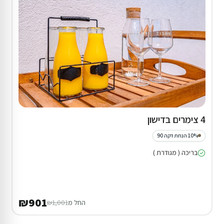
4 צימרים בדישון
10% הנחת דקה 90
בריכה ( מגודרת )
₪901
החל מ
₪1,001