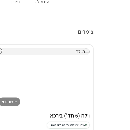
עם ממ"ד
בצפון
צימרים
דירוג 9.8
וילה (6 חד') בירכא
12% הנחה על הלילה השני