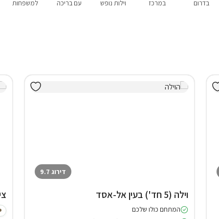
בדרום
במרכז
וילות נופש
עם בריכה
למשפחות
דירוג 9.7
וילה (5 חד') בעין אל-אסד
צי
המתחם כולו שלכם