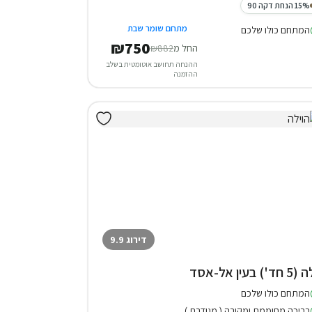
15% הנחת דקה 90
מתחם שומר שבת
המתחם כולו שלכם
₪750
החל מ
₪882
ההנחה תחושב אוטומטית בשלב
ההזמנה
דירוג 9.9
חד') בעין אל-אסד
המתחם כולו שלכם
בריכה מחוממת ומקורה ( מגודרת )