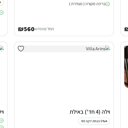
בריכה מקורה ( מגודרת )
₪560
החל מ
₪700
וילה (4 חד') באילת
וילה (5 
5% הנחת דקה 90