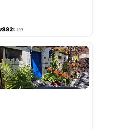
₪882
החל מ